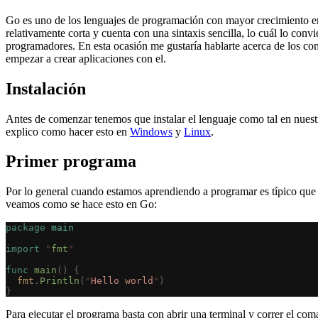
Go es uno de los lenguajes de programación con mayor crecimiento en 
relativamente corta y cuenta con una sintaxis sencilla, lo cuál lo convi
programadores. En esta ocasión me gustaría hablarte acerca de los con
empezar a crear aplicaciones con el.
Instalación
Antes de comenzar tenemos que instalar el lenguaje como tal en nuest
explico como hacer esto en
Windows
y
Linux
.
Primer programa
Por lo general cuando estamos aprendiendo a programar es típico que
veamos como se hace esto en Go:
package
 main
import
 "
fmt
"
func
 main
()
 {
  fmt
.
Println
(
"
Hello world
"
)
}
Para ejecutar el programa basta con abrir una terminal y correr el c