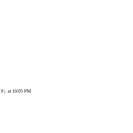
19
|
at
10:05 PM