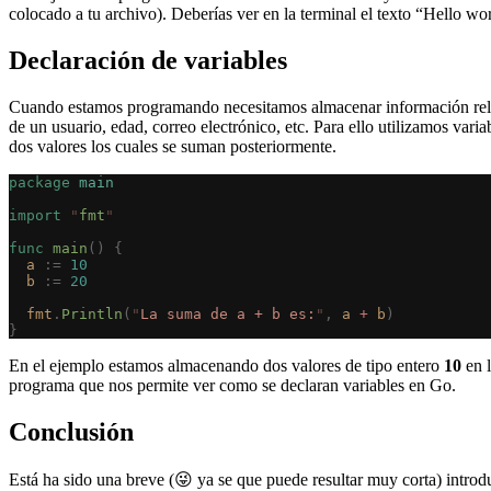
colocado a tu archivo). Deberías ver en la terminal el texto “Hello wo
Declaración de variables
Cuando estamos programando necesitamos almacenar información rele
de un usuario, edad, correo electrónico, etc. Para ello utilizamos va
dos valores los cuales se suman posteriormente.
package
 main
import
 "
fmt
"
func
 main
()
 {
  a
 :=
 10
  b
 :=
 20
  fmt
.
Println
(
"
La suma de a + b es:
"
,
 a
 +
 b
)
}
En el ejemplo estamos almacenando dos valores de tipo entero
10
en l
programa que nos permite ver como se declaran variables en Go.
Conclusión
Está ha sido una breve (😜 ya se que puede resultar muy corta) intro